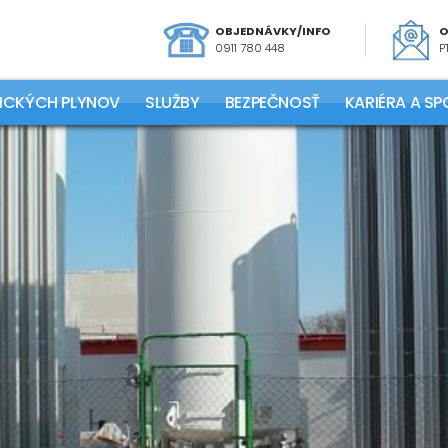
OBJEDNÁVKY/INFO
O
0911 780 448
P
NICKÝCH PLYNOV
SLUŽBY
BEZPEČNOSŤ
KARIÉRA A S