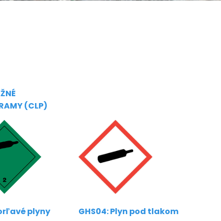
ŽNÉ
RAMY (CLP)
orľavé plyny
GHS04: Plyn pod tlakom