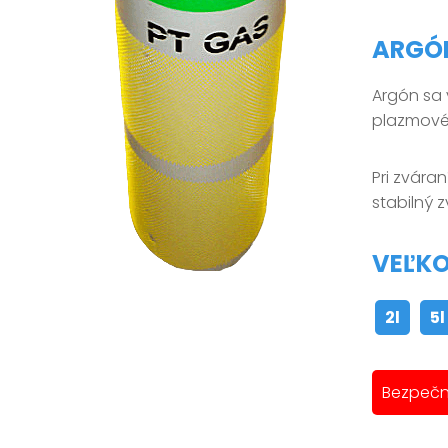
ARGÓN
Argón sa 
plazmové 
Pri zvára
stabilný 
VEĽKO
2l
5l
Bezpečn