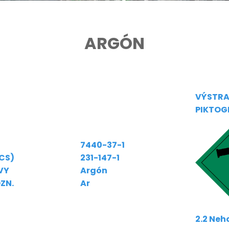
ARGÓN
VÝSTRA
PIKTOG
7440-37-1
ECS)
231-147-1
VY
Argón
ZN.
Ar
2.2 Neh