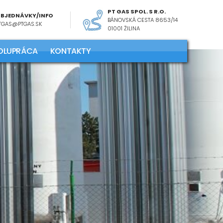
PT GAS SPOL. S R.O.
BJEDNÁVKY/INFO
BÁNOVSKÁ CESTA 8653/14
TGAS@PTGAS.SK
01001 ŽILINA
POLUPRÁCA
KONTAKTY