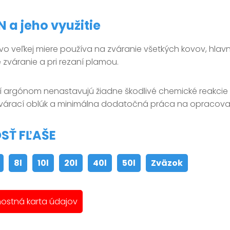
 a jeho využitie
vo veľkej miere používa na zváranie všetkých kovov, hlavne
zváranie a pri rezaní plamou.
ní argónom nenastavujú žiadne škodlivé chemické reakcie i
zvárací oblúk a minimálna dodatočná práca na opracovan
SŤ FĽAŠE
8l
10l
20l
40l
50l
Zväzok
ostná karta údajov