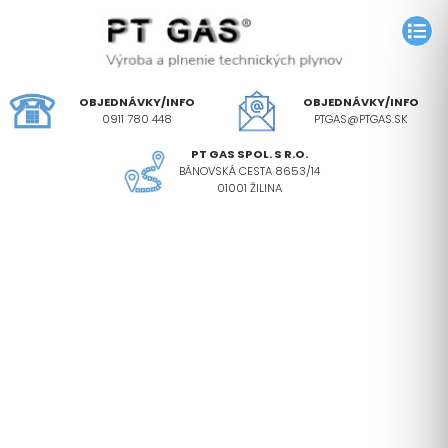
OBJEDNÁVKY/INFO
OBJEDNÁVKY/INFO
0911 780 448
PTGAS@PTGAS.SK
PT GAS SPOL. S R.O.
BÁNOVSKÁ CESTA 8653/14
01001 ŽILINA