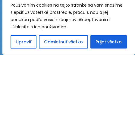
Používaním cookies na tejto stránke sa vám snažíme
zlepšiť užívateľské prostredie, prácu s ňou a jej
ponukou podľa vašich záujmov. Akceptovaním
súhlasíte s ich používaním.
Upraviť
Odmietnuť všetko
Prijať všetko
KONTAKTNÉ ÚDAJE
PT GAS spol. s r.o.
Bánovská cesta 8653/14
01001 Žilina 1