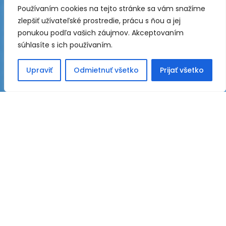
Používaním cookies na tejto stránke sa vám snažíme
zlepšiť užívateľské prostredie, prácu s ňou a jej
ponukou podľa vašich záujmov. Akceptovaním
súhlasíte s ich používaním.
Upraviť
Odmietnuť všetko
Prijať všetko
KONTAKTNÉ ÚDAJE
PT GAS spol. s r.o.
Bánovská cesta 8653/14
01001 Žilina 1