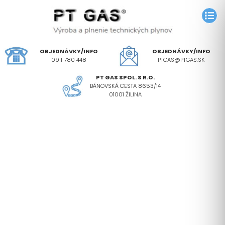
OBJEDNÁVKY/INFO
OBJEDNÁVKY/INFO
0911 780 448
PTGAS@PTGAS.SK
PT GAS SPOL. S R.O.
BÁNOVSKÁ CESTA 8653/14
01001 ŽILINA