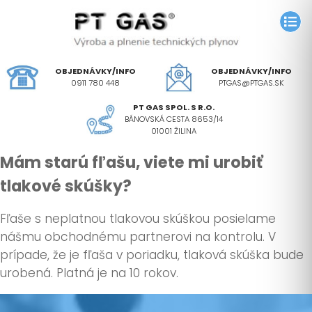
OBJEDNÁVKY/INFO
OBJEDNÁVKY/INFO
0911 780 448
PTGAS@PTGAS.SK
PT GAS SPOL. S R.O.
BÁNOVSKÁ CESTA 8653/14
01001 ŽILINA
Mám starú fľašu, viete mi urobiť
tlakové skúšky?
Fľaše s neplatnou tlakovou skúškou posielame
nášmu obchodnému partnerovi na kontrolu. V
prípade, že je fľaša v poriadku, tlaková skúška bude
urobená. Platná je na 10 rokov.