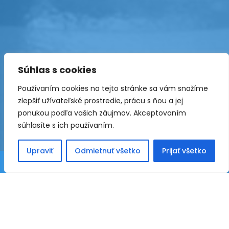
Súhlas s cookies
Používaním cookies na tejto stránke sa vám snažíme
zlepšiť užívateľské prostredie, prácu s ňou a jej
ponukou podľa vašich záujmov. Akceptovaním
súhlasíte s ich používaním.
Upraviť
Odmietnuť všetko
Prijať všetko
KONTAKTNÉ ÚDAJE
PT GAS spol. s r.o.
Bánovská cesta 8653/14
01001 Žilina 1